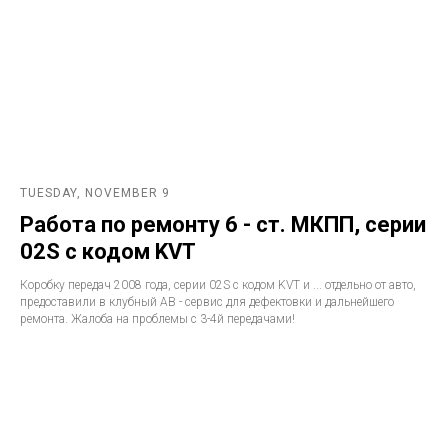
TUESDAY, NOVEMBER 9
Работа по ремонту 6 - ст. МКПП, серии
02S с кодом KVT
Коробку передач 2008 года, серии 02S с кодом KVT и ... отдельно от авто,
предоставили в клубный АВ - сервис для дефектовки и дальнейшего
ремонта. Жалоба на проблемы с 3-4й передачами!