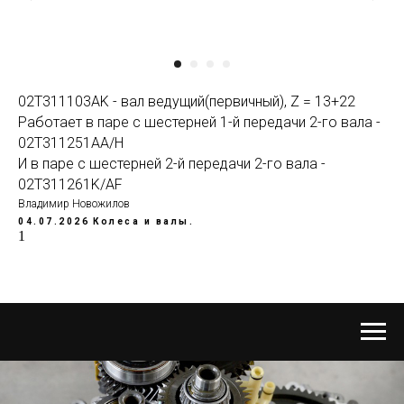
02T311103AK - вал ведущий(первичный), Z = 13+22
Работает в паре с шестерней 1-й передачи 2-го вала -
02T311251AA/H
И в паре с шестерней 2-й передачи 2-го вала -
02T311261K/AF
Владимир Новожилов
04.07.2026
Колеса и валы.
1