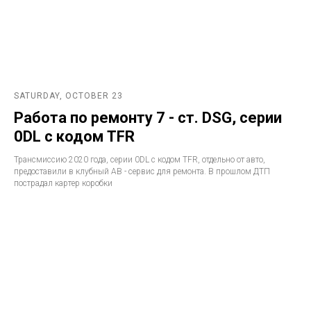
SATURDAY, OCTOBER 23
Работа по ремонту 7 - ст. DSG, серии
0DL с кодом TFR
Трансмиссию 2020 года, серии 0DL с кодом TFR, отдельно от авто,
предоставили в клубный АВ - сервис для ремонта. В прошлом ДТП
пострадал картер коробки