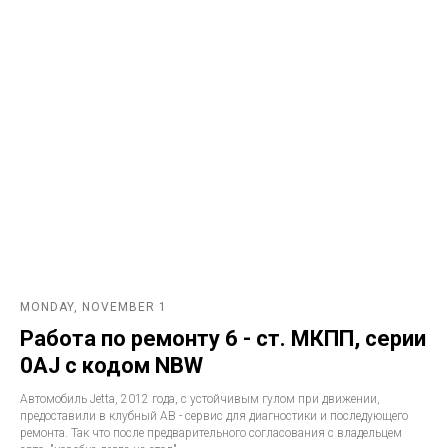
MONDAY, NOVEMBER 1
Работа по ремонту 6 - ст. МКПП, серии
0AJ с кодом NBW
Автомобиль Jetta, 2012 года, с устойчивым гулом при движении,
предоставили в клубный АВ - сервис для диагностики и последующего
ремонта. Так что после предварительного согласования с владельцем