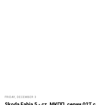
FRIDAY, DECEMBER 3
Skoda Fabia 5 - ст. МКПП, серии 02T с