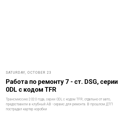
SATURDAY, OCTOBER 23
Работа по ремонту 7 - ст. DSG, серии
0DL с кодом TFR
Трансмиссию 2020 года, серии 0DL с кодом TFR, отдельно от авто,
предоставили в клубный АВ - сервис для ремонта. В прошлом ДТП
пострадал картер коробки