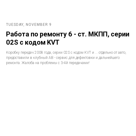
TUESDAY, NOVEMBER 9
Работа по ремонту 6 - ст. МКПП, серии
02S с кодом KVT
Коробку передач 2008 года, серии 02S с кодом KVT и ... отдельно от авто,
предоставили в клубный АВ - сервис для дефектовки и дальнейшего
ремонта. Жалоба на проблемы с 3-4й передачами!