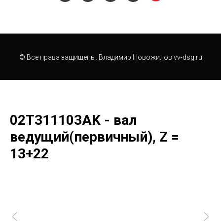
© Все права защищены. Владимир Новожилов vv-dsg.ru
02T311103AK - вал
ведущий(первичный), Z =
13+22