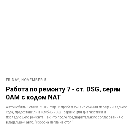
FRIDAY, NOVEMBER 5
Работа по ремонту 7 - ст. DSG, серии
0AM с кодом NAT
Автомобиль Octavia, 2012 года, с проблемой включения передачи заднего
хода, предоставили в клубный АВ - сервис для диагностики и
последующего ремонта. Так что после предварительного согласования с
владельцем авто, "коробка легла на стол".