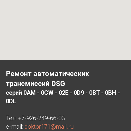
Ремонт автоматических
трансмиссий DSG
серий 0AM - 0CW - 02E - 0D9 - 0BT - 0BH -
0DL
Тел:
+7-926-249-66-03
e-mail:
doktor171@mail.ru