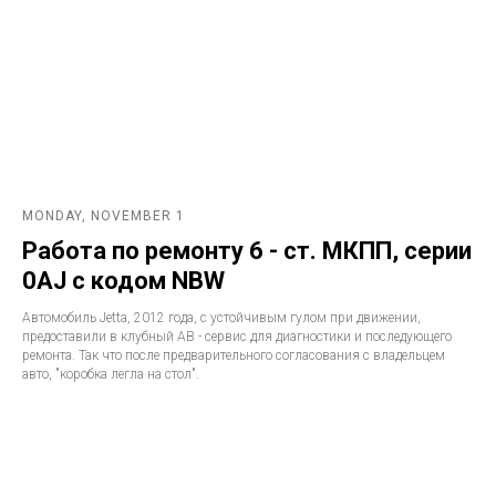
MONDAY, NOVEMBER 1
Работа по ремонту 6 - ст. МКПП, серии
0AJ с кодом NBW
Автомобиль Jetta, 2012 года, с устойчивым гулом при движении,
предоставили в клубный АВ - сервис для диагностики и последующего
ремонта. Так что после предварительного согласования с владельцем
авто, "коробка легла на стол".