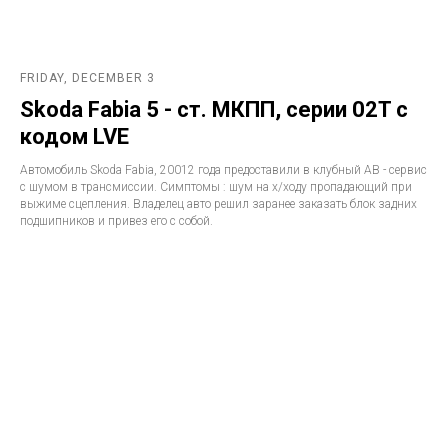
FRIDAY, DECEMBER 3
Skoda Fabia 5 - ст. МКПП, серии 02T с
кодом LVE
Автомобиль Skoda Fabia, 20012 года предоставили в клубный АВ - сервис
с шумом в трансмиссии. Симптомы : шум на х/ходу пропадающий при
выжиме сцепления. Владелец авто решил заранее заказать блок задних
подшипников и привез его с собой.