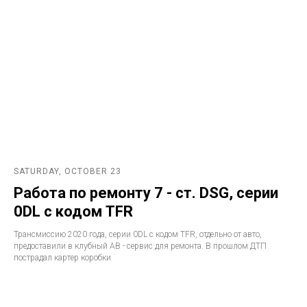
SATURDAY, OCTOBER 23
Работа по ремонту 7 - ст. DSG, серии
0DL с кодом TFR
Трансмиссию 2020 года, серии 0DL с кодом TFR, отдельно от авто,
предоставили в клубный АВ - сервис для ремонта. В прошлом ДТП
пострадал картер коробки