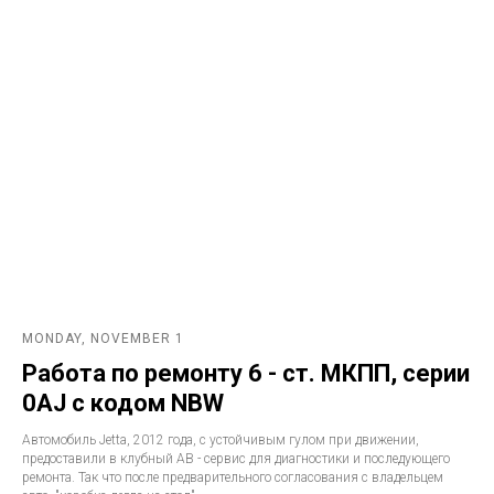
MONDAY, NOVEMBER 1
Работа по ремонту 6 - ст. МКПП, серии
0AJ с кодом NBW
Автомобиль Jetta, 2012 года, с устойчивым гулом при движении,
предоставили в клубный АВ - сервис для диагностики и последующего
ремонта. Так что после предварительного согласования с владельцем