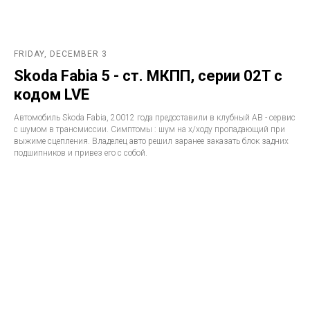
FRIDAY, DECEMBER 3
Skoda Fabia 5 - ст. МКПП, серии 02T с
кодом LVE
Автомобиль Skoda Fabia, 20012 года предоставили в клубный АВ - сервис
с шумом в трансмиссии. Симптомы : шум на х/ходу пропадающий при
выжиме сцепления. Владелец авто решил заранее заказать блок задних
подшипников и привез его с собой.