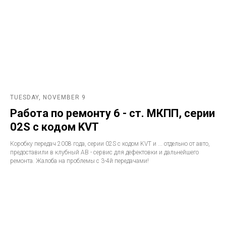
TUESDAY, NOVEMBER 9
Работа по ремонту 6 - ст. МКПП, серии
02S с кодом KVT
Коробку передач 2008 года, серии 02S с кодом KVT и ... отдельно от авто,
предоставили в клубный АВ - сервис для дефектовки и дальнейшего
ремонта. Жалоба на проблемы с 3-4й передачами!