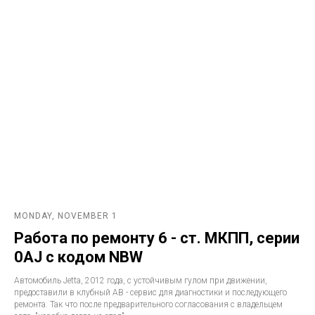
MONDAY, NOVEMBER 1
Работа по ремонту 6 - ст. МКПП, серии
0AJ с кодом NBW
Автомобиль Jetta, 2012 года, с устойчивым гулом при движении,
предоставили в клубный АВ - сервис для диагностики и последующего
ремонта. Так что после предварительного согласования с владельцем