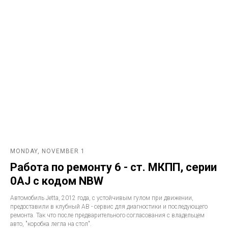
MONDAY, NOVEMBER 1
Работа по ремонту 6 - ст. МКПП, серии
0AJ с кодом NBW
Автомобиль Jetta, 2012 года, с устойчивым гулом при движении,
предоставили в клубный АВ - сервис для диагностики и последующего
ремонта. Так что после предварительного согласования с владельцем
авто, "коробка легла на стол".