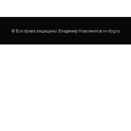
© Все права защищены. Владимир Новожилов vv-dsg.ru