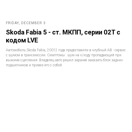
FRIDAY, DECEMBER 3
Skoda Fabia 5 - ст. МКПП, серии 02T с
кодом LVE
Автомобиль Skoda Fabia, 20012 года предоставили в клубный АВ - сервис
с шумом в трансмиссии. Симптомы : шум на х/ходу пропадающий при
выжиме сцепления. Владелец авто решил заранее заказать блок задних
подшипников и привез его с собой.