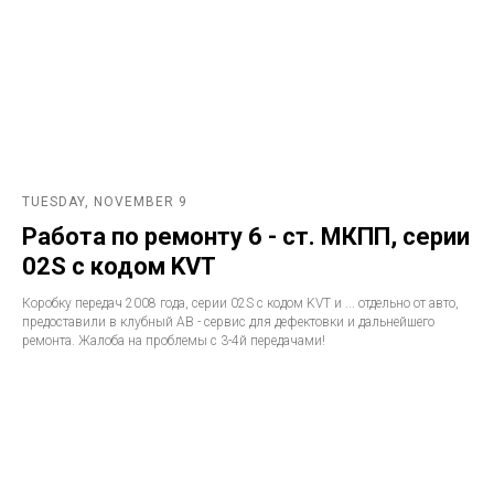
TUESDAY, NOVEMBER 9
Работа по ремонту 6 - ст. МКПП, серии
02S с кодом KVT
Коробку передач 2008 года, серии 02S с кодом KVT и ... отдельно от авто,
предоставили в клубный АВ - сервис для дефектовки и дальнейшего
ремонта. Жалоба на проблемы с 3-4й передачами!