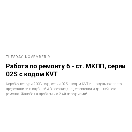
TUESDAY, NOVEMBER 9
Работа по ремонту 6 - ст. МКПП, серии
02S с кодом KVT
Коробку передач 2008 года, серии 02S с кодом KVT и ... отдельно от авто,
предоставили в клубный АВ - сервис для дефектовки и дальнейшего
ремонта. Жалоба на проблемы с 3-4й передачами!