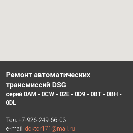
Ремонт автоматических
трансмиссий DSG
серий 0AM - 0CW - 02E - 0D9 - 0BT - 0BH -
0DL
Тел:
+7-926-249-66-03
e-mail:
doktor171@mail.ru