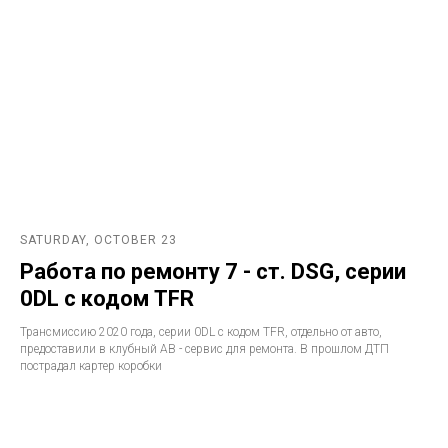
SATURDAY, OCTOBER 23
Работа по ремонту 7 - ст. DSG, серии
0DL с кодом TFR
Трансмиссию 2020 года, серии 0DL с кодом TFR, отдельно от авто,
предоставили в клубный АВ - сервис для ремонта. В прошлом ДТП
пострадал картер коробки