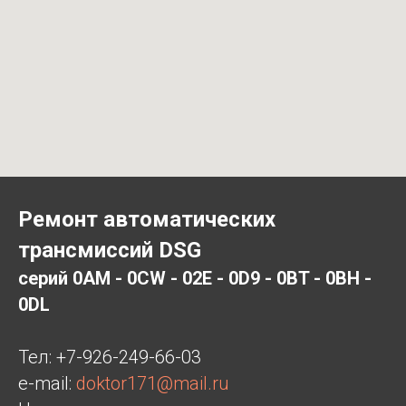
Ремонт автоматических
трансмиссий DSG
серий 0AM - 0CW - 02E - 0D9 - 0BT - 0BH -
0DL
Тел:
+7-926-249-66-03
e-mail:
doktor171@mail.ru