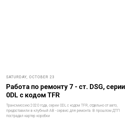
SATURDAY, OCTOBER 23
Работа по ремонту 7 - ст. DSG, серии
0DL с кодом TFR
Трансмиссию 2020 года, серии 0DL с кодом TFR, отдельно от авто,
предоставили в клубный АВ - сервис для ремонта. В прошлом ДТП
пострадал картер коробки