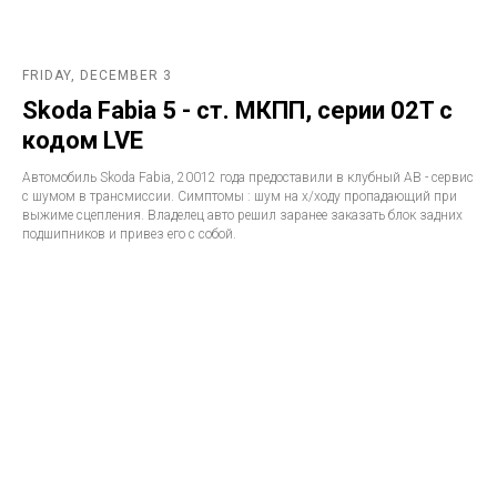
FRIDAY, DECEMBER 3
Skoda Fabia 5 - ст. МКПП, серии 02T с
кодом LVE
Автомобиль Skoda Fabia, 20012 года предоставили в клубный АВ - сервис
с шумом в трансмиссии. Симптомы : шум на х/ходу пропадающий при
выжиме сцепления. Владелец авто решил заранее заказать блок задних
подшипников и привез его с собой.