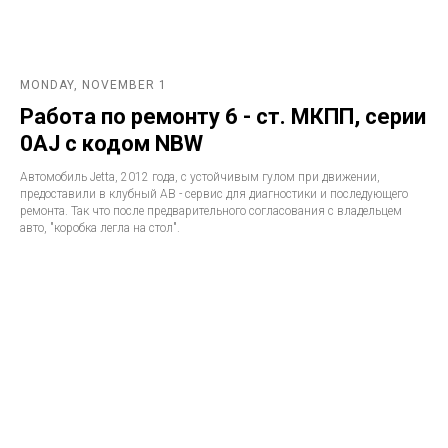
MONDAY, NOVEMBER 1
Работа по ремонту 6 - ст. МКПП, серии
0AJ с кодом NBW
Автомобиль Jetta, 2012 года, с устойчивым гулом при движении,
предоставили в клубный АВ - сервис для диагностики и последующего
ремонта. Так что после предварительного согласования с владельцем
авто, "коробка легла на стол".