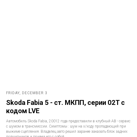
FRIDAY, DECEMBER 3
Skoda Fabia 5 - ст. МКПП, серии 02T с
кодом LVE
Автомобиль Skoda Fabia, 20012 года предоставили в клубный АВ - сервис
с шумом в трансмиссии. Симптомы : шум на х/ходу пропадающий при
выжиме сцепления. Владелец авто решил заранее заказать блок задних
подшипников и привез его с собой.