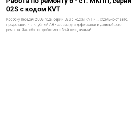
Работа по ремонту 6 - ст. МКПП, серии
02S с кодом KVT
Коробку передач 2008 года, серии 02S с кодом KVT и ... отдельно от авто,
предоставили в клубный АВ - сервис для дефектовки и дальнейшего
ремонта. Жалоба на проблемы с 3-4й передачами!