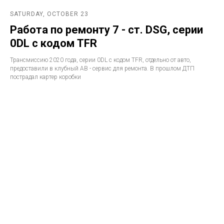
SATURDAY, OCTOBER 23
Работа по ремонту 7 - ст. DSG, серии
0DL с кодом TFR
Трансмиссию 2020 года, серии 0DL с кодом TFR, отдельно от авто,
предоставили в клубный АВ - сервис для ремонта. В прошлом ДТП
пострадал картер коробки