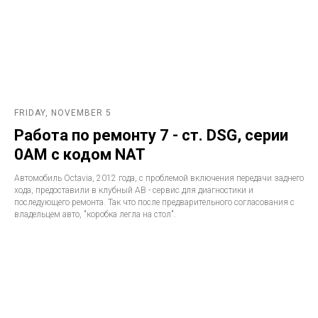
FRIDAY, NOVEMBER 5
Работа по ремонту 7 - ст. DSG, серии
0AM с кодом NAT
Автомобиль Octavia, 2012 года, с проблемой включения передачи заднего
хода, предоставили в клубный АВ - сервис для диагностики и
последующего ремонта. Так что после предварительного согласования с
владельцем авто, "коробка легла на стол".