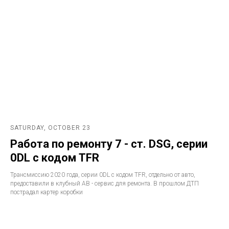
SATURDAY, OCTOBER 23
Работа по ремонту 7 - ст. DSG, серии
0DL с кодом TFR
Трансмиссию 2020 года, серии 0DL с кодом TFR, отдельно от авто,
предоставили в клубный АВ - сервис для ремонта. В прошлом ДТП
пострадал картер коробки