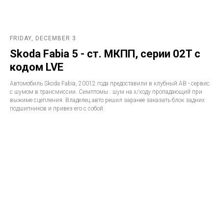
FRIDAY, DECEMBER 3
Skoda Fabia 5 - ст. МКПП, серии 02T с
кодом LVE
Автомобиль Skoda Fabia, 20012 года предоставили в клубный АВ - сервис
с шумом в трансмиссии. Симптомы : шум на х/ходу пропадающий при
выжиме сцепления. Владелец авто решил заранее заказать блок задних
подшипников и привез его с собой.