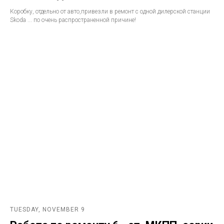
Коробку, отдельно от авто,привезли в ремонт с одной дилерской станции
Skoda ... по очень распространенной причине!
TUESDAY, NOVEMBER 9