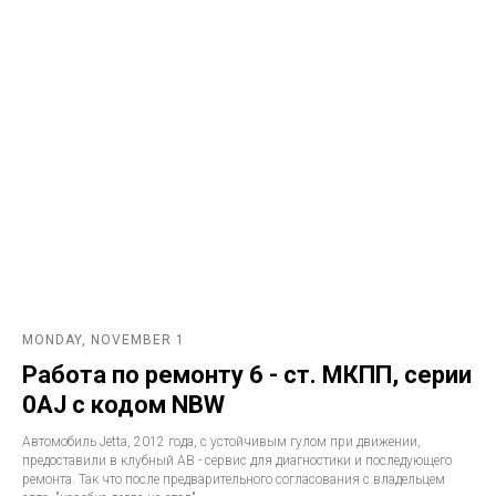
MONDAY, NOVEMBER 1
Работа по ремонту 6 - ст. МКПП, серии
0AJ с кодом NBW
Автомобиль Jetta, 2012 года, с устойчивым гулом при движении,
предоставили в клубный АВ - сервис для диагностики и последующего
ремонта. Так что после предварительного согласования с владельцем