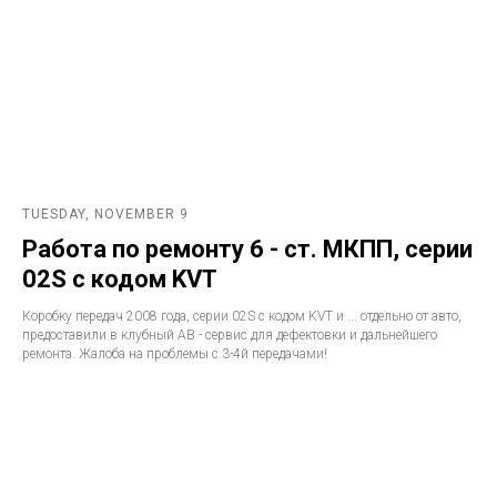
TUESDAY, NOVEMBER 9
Работа по ремонту 6 - ст. МКПП, серии
02S с кодом KVT
Коробку передач 2008 года, серии 02S с кодом KVT и ... отдельно от авто,
предоставили в клубный АВ - сервис для дефектовки и дальнейшего
ремонта. Жалоба на проблемы с 3-4й передачами!