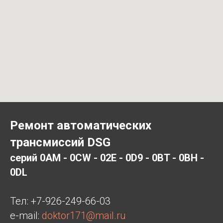
Ремонт автоматических
трансмиссий DSG
серий 0AM - 0CW - 02E - 0D9 - 0BT - 0BH -
0DL
Тел:
+7-926-249-66-03
e-mail:
doktor171@mail.ru