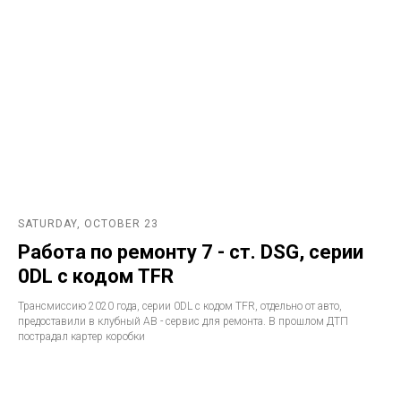
SATURDAY, OCTOBER 23
Работа по ремонту 7 - ст. DSG, серии
0DL с кодом TFR
Трансмиссию 2020 года, серии 0DL с кодом TFR, отдельно от авто,
предоставили в клубный АВ - сервис для ремонта. В прошлом ДТП
пострадал картер коробки