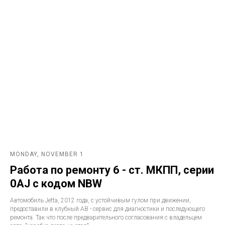
MONDAY, NOVEMBER 1
Работа по ремонту 6 - ст. МКПП, серии
0AJ с кодом NBW
Автомобиль Jetta, 2012 года, с устойчивым гулом при движении,
предоставили в клубный АВ - сервис для диагностики и последующего
ремонта. Так что после предварительного согласования с владельцем