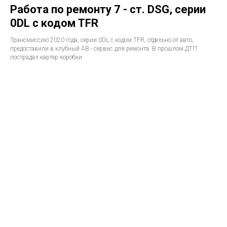
Работа по ремонту 7 - ст. DSG, серии
0DL с кодом TFR
Трансмиссию 2020 года, серии 0DL с кодом TFR, отдельно от авто,
предоставили в клубный АВ - сервис для ремонта. В прошлом ДТП
пострадал картер коробки