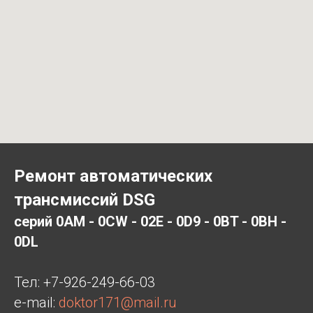
Ремонт автоматических
трансмиссий DSG
серий 0AM - 0CW - 02E - 0D9 - 0BT - 0BH -
0DL
Тел:
+7-926-249-66-03
e-mail:
doktor171@mail.ru