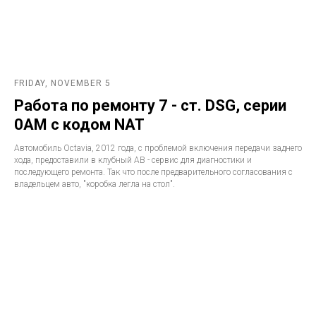
FRIDAY, NOVEMBER 5
Работа по ремонту 7 - ст. DSG, серии
0AM с кодом NAT
Автомобиль Octavia, 2012 года, с проблемой включения передачи заднего
хода, предоставили в клубный АВ - сервис для диагностики и
последующего ремонта. Так что после предварительного согласования с
владельцем авто, "коробка легла на стол".