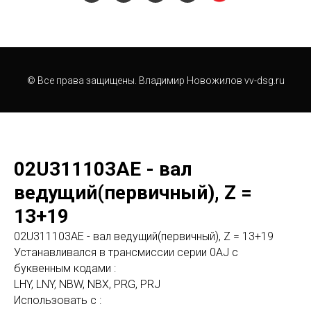
© Все права защищены. Владимир Новожилов vv-dsg.ru
02U311103AE - вал
ведущий(первичный), Z =
13+19
02U311103AE - вал ведущий(первичный), Z = 13+19
Устанавливался в трансмиссии серии 0AJ с
буквенным кодами :
LHY, LNY, NBW, NBX, PRG, PRJ
Использовать с :