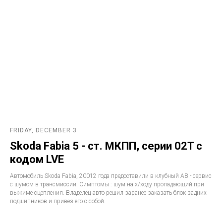
FRIDAY, DECEMBER 3
Skoda Fabia 5 - ст. МКПП, серии 02T с
кодом LVE
Автомобиль Skoda Fabia, 20012 года предоставили в клубный АВ - сервис
с шумом в трансмиссии. Симптомы : шум на х/ходу пропадающий при
выжиме сцепления. Владелец авто решил заранее заказать блок задних
подшипников и привез его с собой.