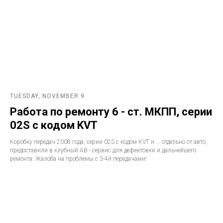
TUESDAY, NOVEMBER 9
Работа по ремонту 6 - ст. МКПП, серии
02S с кодом KVT
Коробку передач 2008 года, серии 02S с кодом KVT и ... отдельно от авто,
предоставили в клубный АВ - сервис для дефектовки и дальнейшего
ремонта. Жалоба на проблемы с 3-4й передачами!