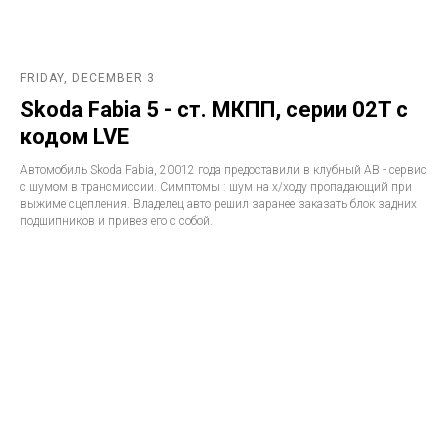
FRIDAY, DECEMBER 3
Skoda Fabia 5 - ст. МКПП, серии 02T с
кодом LVE
Автомобиль Skoda Fabia, 20012 года предоставили в клубный АВ - сервис
с шумом в трансмиссии. Симптомы : шум на х/ходу пропадающий при
выжиме сцепления. Владелец авто решил заранее заказать блок задних
подшипников и привез его с собой.