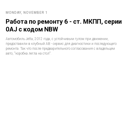
MONDAY, NOVEMBER 1
Работа по ремонту 6 - ст. МКПП, серии
0AJ с кодом NBW
Автомобиль Jetta, 2012 года, с устойчивым гулом при движении,
предоставили в клубный АВ - сервис для диагностики и последующего
ремонта. Так что после предварительного согласования с владельцем
авто, "коробка легла на стол".