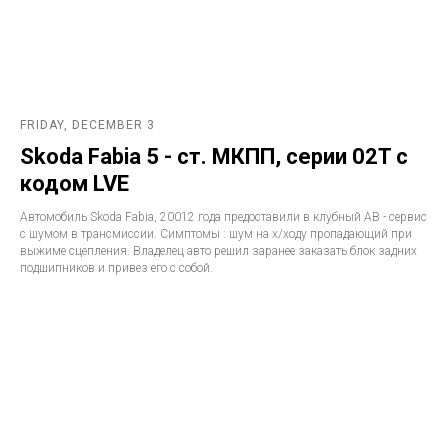
FRIDAY, DECEMBER 3
Skoda Fabia 5 - ст. МКПП, серии 02T с
кодом LVE
Автомобиль Skoda Fabia, 20012 года предоставили в клубный АВ - сервис
с шумом в трансмиссии. Симптомы : шум на х/ходу пропадающий при
выжиме сцепления. Владелец авто решил заранее заказать блок задних
подшипников и привез его с собой.