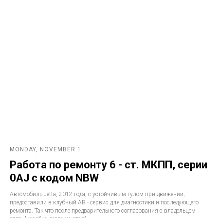
MONDAY, NOVEMBER 1
Работа по ремонту 6 - ст. МКПП, серии
0AJ с кодом NBW
Автомобиль Jetta, 2012 года, с устойчивым гулом при движении,
предоставили в клубный АВ - сервис для диагностики и последующего
ремонта. Так что после предварительного согласования с владельцем