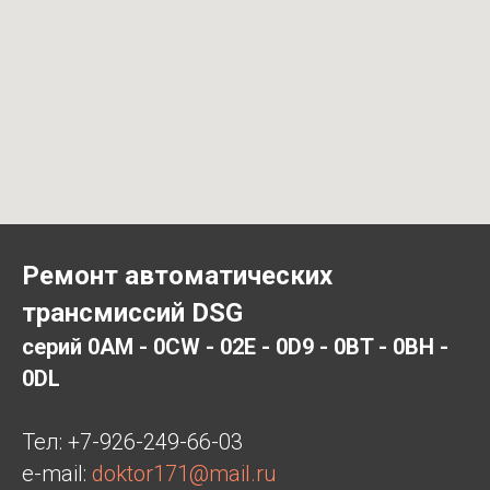
Ремонт автоматических
трансмиссий DSG
серий 0AM - 0CW - 02E - 0D9 - 0BT - 0BH -
0DL
Тел:
+7-926-249-66-03
e-mail:
doktor171@mail.ru