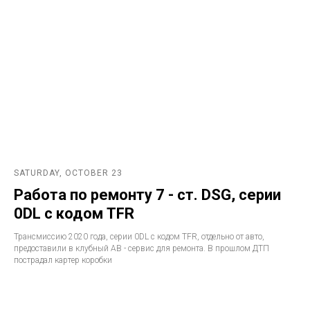
SATURDAY, OCTOBER 23
Работа по ремонту 7 - ст. DSG, серии
0DL с кодом TFR
Трансмиссию 2020 года, серии 0DL с кодом TFR, отдельно от авто,
предоставили в клубный АВ - сервис для ремонта. В прошлом ДТП
пострадал картер коробки