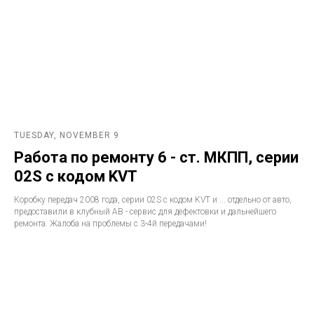
TUESDAY, NOVEMBER 9
Работа по ремонту 6 - ст. МКПП, серии
02S с кодом KVT
Коробку передач 2008 года, серии 02S с кодом KVT и ... отдельно от авто,
предоставили в клубный АВ - сервис для дефектовки и дальнейшего
ремонта. Жалоба на проблемы с 3-4й передачами!