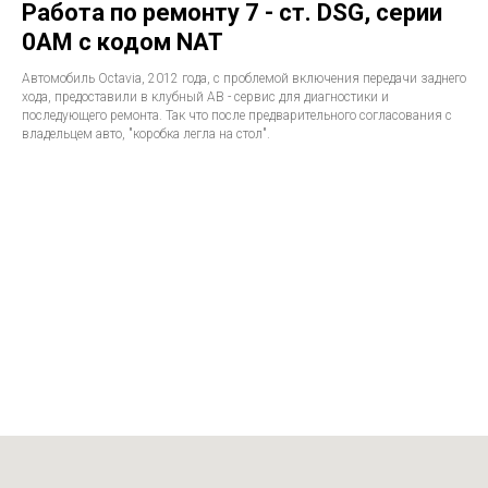
Работа по ремонту 7 - ст. DSG, серии
0AM с кодом NAT
Автомобиль Octavia, 2012 года, с проблемой включения передачи заднего
хода, предоставили в клубный АВ - сервис для диагностики и
последующего ремонта. Так что после предварительного согласования с
владельцем авто, "коробка легла на стол".