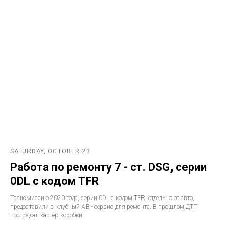
SATURDAY, OCTOBER 23
Работа по ремонту 7 - ст. DSG, серии
0DL с кодом TFR
Трансмиссию 2020 года, серии 0DL с кодом TFR, отдельно от авто,
предоставили в клубный АВ - сервис для ремонта. В прошлом ДТП
пострадал картер коробки