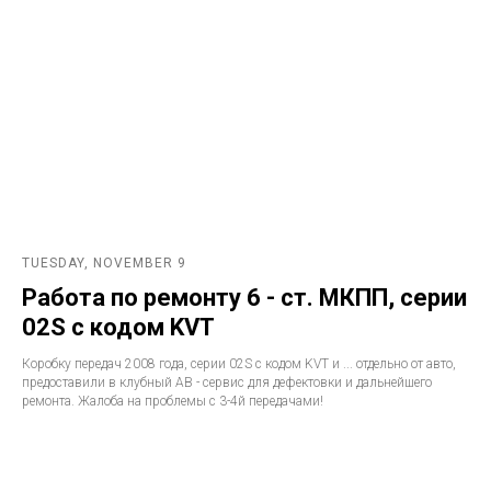
TUESDAY, NOVEMBER 9
Работа по ремонту 6 - ст. МКПП, серии
02S с кодом KVT
Коробку передач 2008 года, серии 02S с кодом KVT и ... отдельно от авто,
предоставили в клубный АВ - сервис для дефектовки и дальнейшего
ремонта. Жалоба на проблемы с 3-4й передачами!