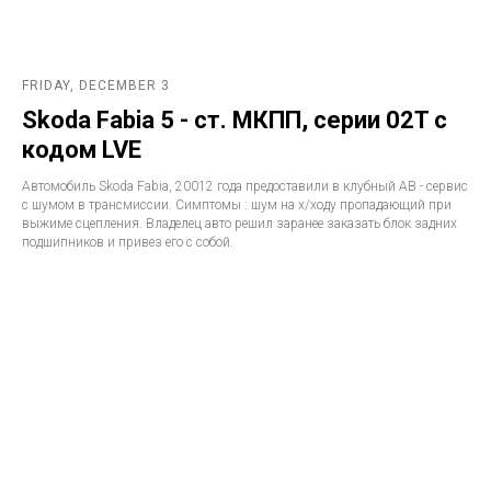
FRIDAY, DECEMBER 3
Skoda Fabia 5 - ст. МКПП, серии 02T с
кодом LVE
Автомобиль Skoda Fabia, 20012 года предоставили в клубный АВ - сервис
с шумом в трансмиссии. Симптомы : шум на х/ходу пропадающий при
выжиме сцепления. Владелец авто решил заранее заказать блок задних
подшипников и привез его с собой.