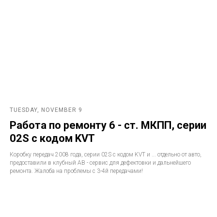
TUESDAY, NOVEMBER 9
Работа по ремонту 6 - ст. МКПП, серии
02S с кодом KVT
Коробку передач 2008 года, серии 02S с кодом KVT и ... отдельно от авто,
предоставили в клубный АВ - сервис для дефектовки и дальнейшего
ремонта. Жалоба на проблемы с 3-4й передачами!