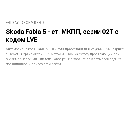
FRIDAY, DECEMBER 3
Skoda Fabia 5 - ст. МКПП, серии 02T с
кодом LVE
Автомобиль Skoda Fabia, 20012 года предоставили в клубный АВ - сервис
с шумом в трансмиссии. Симптомы : шум на х/ходу пропадающий при
выжиме сцепления. Владелец авто решил заранее заказать блок задних
подшипников и привез его с собой.