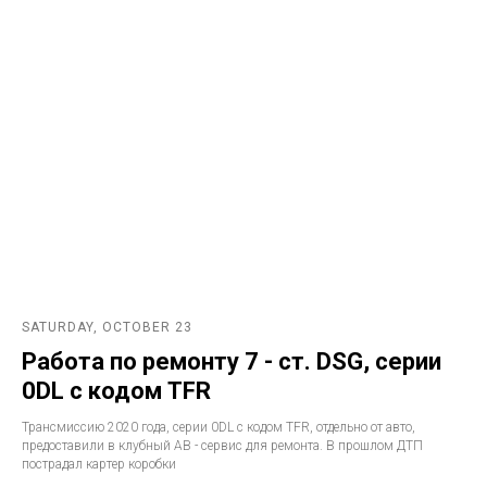
SATURDAY, OCTOBER 23
Работа по ремонту 7 - ст. DSG, серии
0DL с кодом TFR
Трансмиссию 2020 года, серии 0DL с кодом TFR, отдельно от авто,
предоставили в клубный АВ - сервис для ремонта. В прошлом ДТП
пострадал картер коробки