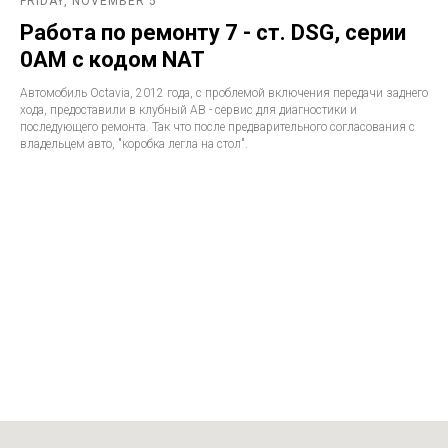
FRIDAY, NOVEMBER 5
Работа по ремонту 7 - ст. DSG, серии
0AM с кодом NAT
Автомобиль Octavia, 2012 года, с проблемой включения передачи заднего
хода, предоставили в клубный АВ - сервис для диагностики и
последующего ремонта. Так что после предварительного согласования с
владельцем авто, "коробка легла на стол".