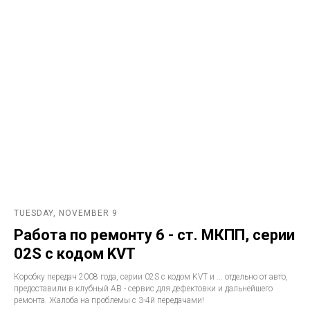
TUESDAY, NOVEMBER 9
Работа по ремонту 6 - ст. МКПП, серии
02S с кодом KVT
Коробку передач 2008 года, серии 02S с кодом KVT и ... отдельно от авто,
предоставили в клубный АВ - сервис для дефектовки и дальнейшего
ремонта. Жалоба на проблемы с 3-4й передачами!