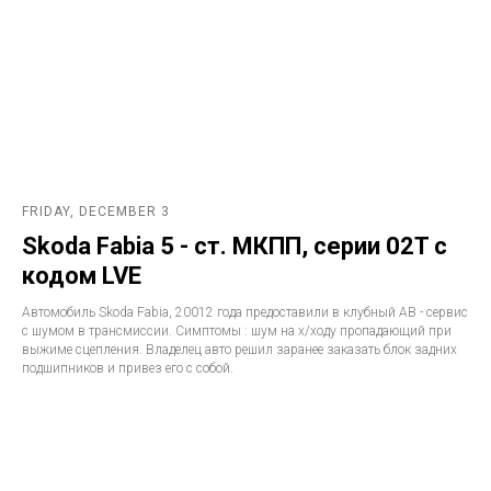
FRIDAY, DECEMBER 3
Skoda Fabia 5 - ст. МКПП, серии 02T с
кодом LVE
Автомобиль Skoda Fabia, 20012 года предоставили в клубный АВ - сервис
с шумом в трансмиссии. Симптомы : шум на х/ходу пропадающий при
выжиме сцепления. Владелец авто решил заранее заказать блок задних
подшипников и привез его с собой.