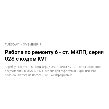
TUESDAY, NOVEMBER 9
Работа по ремонту 6 - ст. МКПП, серии
02S с кодом KVT
Коробку передач 2008 года, серии 02S с кодом KVT и ... отдельно от авто,
предоставили в клубный АВ - сервис для дефектовки и дальнейшего
ремонта. Жалоба на проблемы с 3-4й передачами!