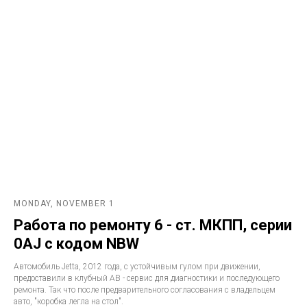
MONDAY, NOVEMBER 1
Работа по ремонту 6 - ст. МКПП, серии
0AJ с кодом NBW
Автомобиль Jetta, 2012 года, с устойчивым гулом при движении,
предоставили в клубный АВ - сервис для диагностики и последующего
ремонта. Так что после предварительного согласования с владельцем
авто, "коробка легла на стол".