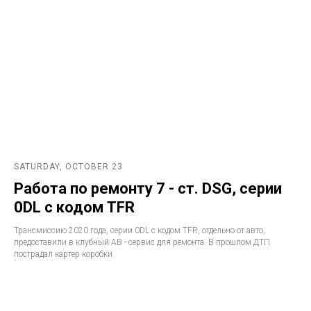
SATURDAY, OCTOBER 23
Работа по ремонту 7 - ст. DSG, серии
0DL с кодом TFR
Трансмиссию 2020 года, серии 0DL с кодом TFR, отдельно от авто,
предоставили в клубный АВ - сервис для ремонта. В прошлом ДТП
пострадал картер коробки