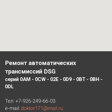
Ремонт автоматических
трансмиссий DSG
серий 0AM - 0CW - 02E - 0D9 - 0BT - 0BH -
0DL
Тел:
+7-926-249-66-03
e-mail:
doktor171@mail.ru