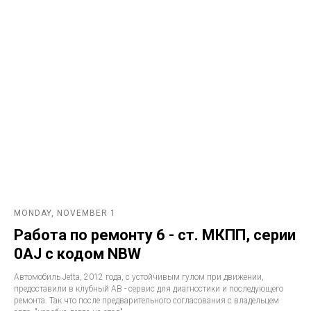
MONDAY, NOVEMBER 1
Работа по ремонту 6 - ст. МКПП, серии
0AJ с кодом NBW
Автомобиль Jetta, 2012 года, с устойчивым гулом при движении,
предоставили в клубный АВ - сервис для диагностики и последующего
ремонта. Так что после предварительного согласования с владельцем