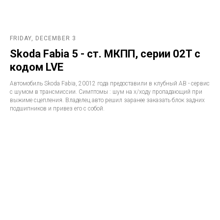
FRIDAY, DECEMBER 3
Skoda Fabia 5 - ст. МКПП, серии 02T с
кодом LVE
Автомобиль Skoda Fabia, 20012 года предоставили в клубный АВ - сервис
с шумом в трансмиссии. Симптомы : шум на х/ходу пропадающий при
выжиме сцепления. Владелец авто решил заранее заказать блок задних
подшипников и привез его с собой.