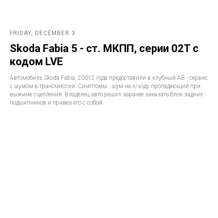
FRIDAY, DECEMBER 3
Skoda Fabia 5 - ст. МКПП, серии 02T с
кодом LVE
Автомобиль Skoda Fabia, 20012 года предоставили в клубный АВ - сервис
с шумом в трансмиссии. Симптомы : шум на х/ходу пропадающий при
выжиме сцепления. Владелец авто решил заранее заказать блок задних
подшипников и привез его с собой.