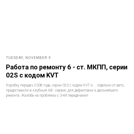
TUESDAY, NOVEMBER 9
Работа по ремонту 6 - ст. МКПП, серии
02S с кодом KVT
Коробку передач 2008 года, серии 02S с кодом KVT и ... отдельно от авто,
предоставили в клубный АВ - сервис для дефектовки и дальнейшего
ремонта. Жалоба на проблемы с 3-4й передачами!