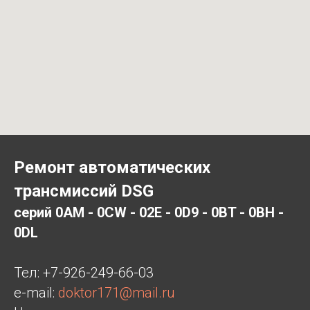
Ремонт автоматических
трансмиссий DSG
серий 0AM - 0CW - 02E - 0D9 - 0BT - 0BH -
0DL
Тел:
+7-926-249-66-03
e-mail:
doktor171@mail.ru