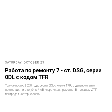
SATURDAY, OCTOBER 23
Работа по ремонту 7 - ст. DSG, серии
0DL с кодом TFR
Трансмиссию 2020 года, серии 0DL с кодом TFR, отдельно от авто,
предоставили в клубный АВ - сервис для ремонта. В прошлом ДТП
пострадал картер коробки