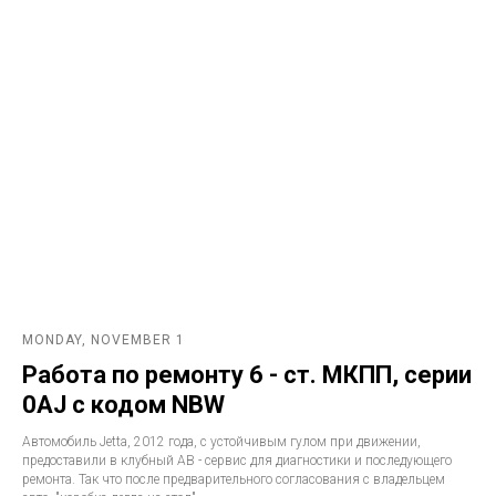
MONDAY, NOVEMBER 1
Работа по ремонту 6 - ст. МКПП, серии
0AJ с кодом NBW
Автомобиль Jetta, 2012 года, с устойчивым гулом при движении,
предоставили в клубный АВ - сервис для диагностики и последующего
ремонта. Так что после предварительного согласования с владельцем