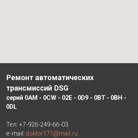
Ремонт автоматических
трансмиссий DSG
серий 0AM - 0CW - 02E - 0D9 - 0BT - 0BH -
0DL
Тел:
+7-926-249-66-03
e-mail:
doktor171@mail.ru