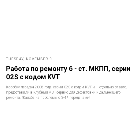
TUESDAY, NOVEMBER 9
Работа по ремонту 6 - ст. МКПП, серии
02S с кодом KVT
Коробку передач 2008 года, серии 02S с кодом KVT и ... отдельно от авто,
предоставили в клубный АВ - сервис для дефектовки и дальнейшего
ремонта. Жалоба на проблемы с 3-4й передачами!