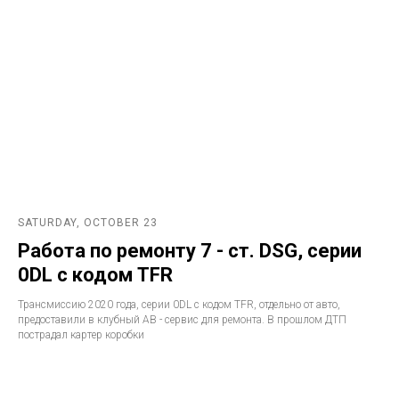
SATURDAY, OCTOBER 23
Работа по ремонту 7 - ст. DSG, серии
0DL с кодом TFR
Трансмиссию 2020 года, серии 0DL с кодом TFR, отдельно от авто,
предоставили в клубный АВ - сервис для ремонта. В прошлом ДТП
пострадал картер коробки