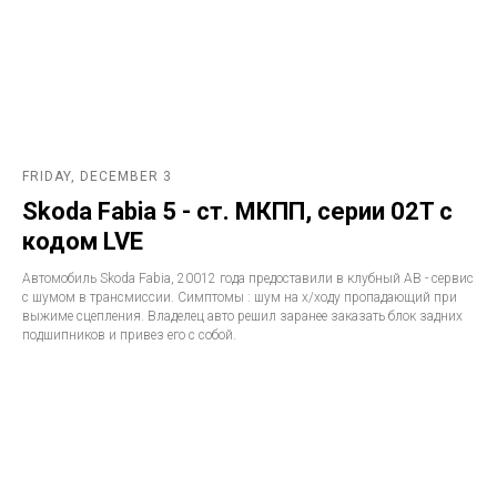
FRIDAY, DECEMBER 3
Skoda Fabia 5 - ст. МКПП, серии 02T с
кодом LVE
Автомобиль Skoda Fabia, 20012 года предоставили в клубный АВ - сервис
с шумом в трансмиссии. Симптомы : шум на х/ходу пропадающий при
выжиме сцепления. Владелец авто решил заранее заказать блок задних
подшипников и привез его с собой.