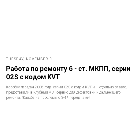
TUESDAY, NOVEMBER 9
Работа по ремонту 6 - ст. МКПП, серии
02S с кодом KVT
Коробку передач 2008 года, серии 02S с кодом KVT и ... отдельно от авто,
предоставили в клубный АВ - сервис для дефектовки и дальнейшего
ремонта. Жалоба на проблемы с 3-4й передачами!