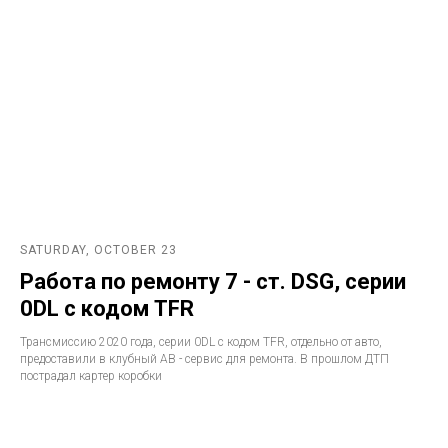
SATURDAY, OCTOBER 23
Работа по ремонту 7 - ст. DSG, серии
0DL с кодом TFR
Трансмиссию 2020 года, серии 0DL с кодом TFR, отдельно от авто,
предоставили в клубный АВ - сервис для ремонта. В прошлом ДТП
пострадал картер коробки