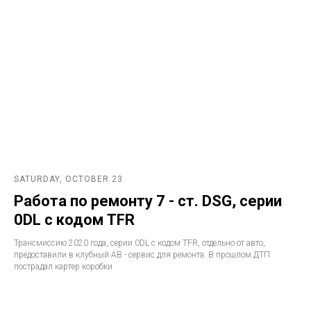
SATURDAY, OCTOBER 23
Работа по ремонту 7 - ст. DSG, серии
0DL с кодом TFR
Трансмиссию 2020 года, серии 0DL с кодом TFR, отдельно от авто,
предоставили в клубный АВ - сервис для ремонта. В прошлом ДТП
пострадал картер коробки