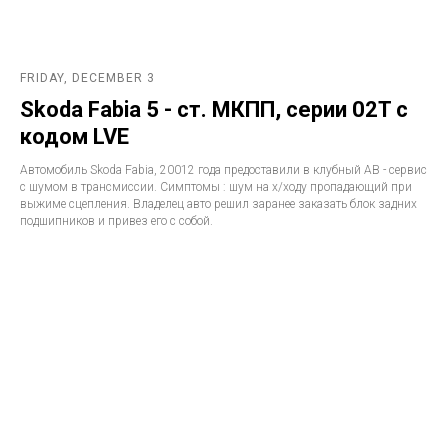
FRIDAY, DECEMBER 3
Skoda Fabia 5 - ст. МКПП, серии 02T с
кодом LVE
Автомобиль Skoda Fabia, 20012 года предоставили в клубный АВ - сервис
с шумом в трансмиссии. Симптомы : шум на х/ходу пропадающий при
выжиме сцепления. Владелец авто решил заранее заказать блок задних
подшипников и привез его с собой.