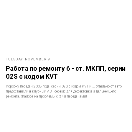
TUESDAY, NOVEMBER 9
Работа по ремонту 6 - ст. МКПП, серии
02S с кодом KVT
Коробку передач 2008 года, серии 02S с кодом KVT и ... отдельно от авто,
предоставили в клубный АВ - сервис для дефектовки и дальнейшего
ремонта. Жалоба на проблемы с 3-4й передачами!