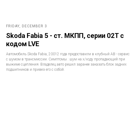
FRIDAY, DECEMBER 3
Skoda Fabia 5 - ст. МКПП, серии 02T с
кодом LVE
Автомобиль Skoda Fabia, 20012 года предоставили в клубный АВ - сервис
с шумом в трансмиссии. Симптомы : шум на х/ходу пропадающий при
выжиме сцепления. Владелец авто решил заранее заказать блок задних
подшипников и привез его с собой.