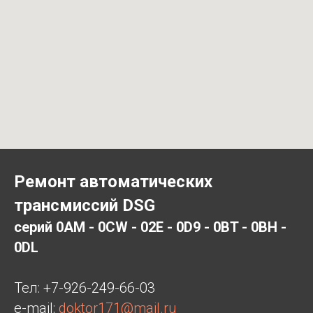
Ремонт автоматических
трансмиссий DSG
серий 0AM - 0CW - 02E - 0D9 - 0BT - 0BH -
0DL
Тел:
+7-926-249-66-03
e-mail:
doktor171@mail.ru