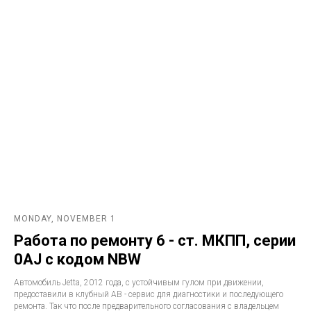
MONDAY, NOVEMBER 1
Работа по ремонту 6 - ст. МКПП, серии
0AJ с кодом NBW
Автомобиль Jetta, 2012 года, с устойчивым гулом при движении,
предоставили в клубный АВ - сервис для диагностики и последующего
ремонта. Так что после предварительного согласования с владельцем