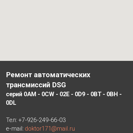
Ремонт автоматических
трансмиссий DSG
серий 0AM - 0CW - 02E - 0D9 - 0BT - 0BH -
0DL
Тел:
+7-926-249-66-03
e-mail:
doktor171@mail.ru