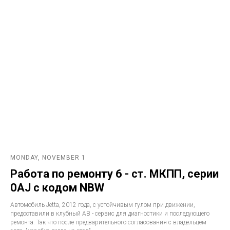
MONDAY, NOVEMBER 1
Работа по ремонту 6 - ст. МКПП, серии
0AJ с кодом NBW
Автомобиль Jetta, 2012 года, с устойчивым гулом при движении,
предоставили в клубный АВ - сервис для диагностики и последующего
ремонта. Так что после предварительного согласования с владельцем