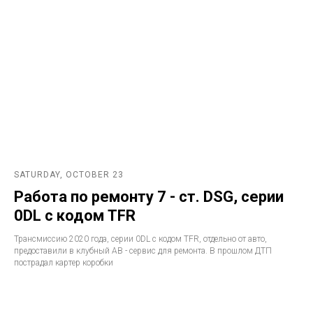
SATURDAY, OCTOBER 23
Работа по ремонту 7 - ст. DSG, серии
0DL с кодом TFR
Трансмиссию 2020 года, серии 0DL с кодом TFR, отдельно от авто,
предоставили в клубный АВ - сервис для ремонта. В прошлом ДТП
пострадал картер коробки