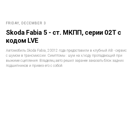
FRIDAY, DECEMBER 3
Skoda Fabia 5 - ст. МКПП, серии 02T с
кодом LVE
Автомобиль Skoda Fabia, 20012 года предоставили в клубный АВ - сервис
с шумом в трансмиссии. Симптомы : шум на х/ходу пропадающий при
выжиме сцепления. Владелец авто решил заранее заказать блок задних
подшипников и привез его с собой.