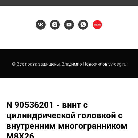
© Все права защищены. Владимир Новожилов vv-dsg.ru
N 90536201 - винт с
цилиндрической головкой с
внутренним многогранником
М8Х26