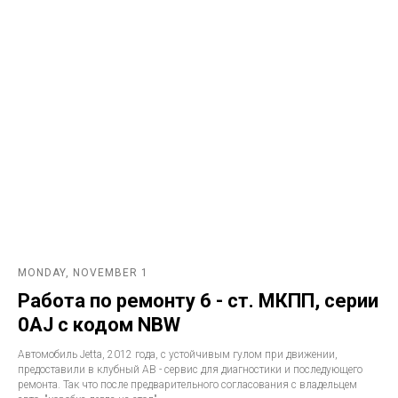
MONDAY, NOVEMBER 1
Работа по ремонту 6 - ст. МКПП, серии
0AJ с кодом NBW
Автомобиль Jetta, 2012 года, с устойчивым гулом при движении,
предоставили в клубный АВ - сервис для диагностики и последующего
ремонта. Так что после предварительного согласования с владельцем