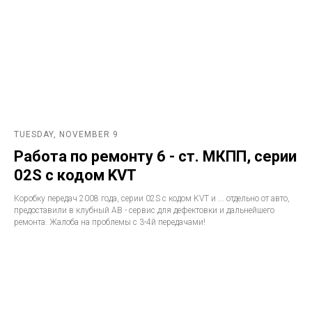
TUESDAY, NOVEMBER 9
Работа по ремонту 6 - ст. МКПП, серии
02S с кодом KVT
Коробку передач 2008 года, серии 02S с кодом KVT и ... отдельно от авто,
предоставили в клубный АВ - сервис для дефектовки и дальнейшего
ремонта. Жалоба на проблемы с 3-4й передачами!