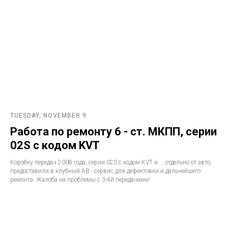
TUESDAY, NOVEMBER 9
Работа по ремонту 6 - ст. МКПП, серии
02S с кодом KVT
Коробку передач 2008 года, серии 02S с кодом KVT и ... отдельно от авто,
предоставили в клубный АВ - сервис для дефектовки и дальнейшего
ремонта. Жалоба на проблемы с 3-4й передачами!