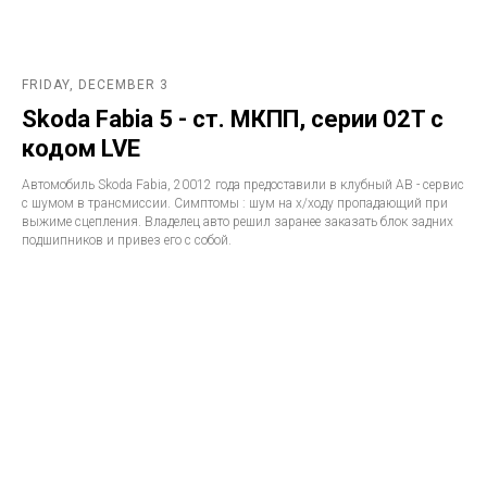
FRIDAY, DECEMBER 3
Skoda Fabia 5 - ст. МКПП, серии 02T с
кодом LVE
Автомобиль Skoda Fabia, 20012 года предоставили в клубный АВ - сервис
с шумом в трансмиссии. Симптомы : шум на х/ходу пропадающий при
выжиме сцепления. Владелец авто решил заранее заказать блок задних
подшипников и привез его с собой.