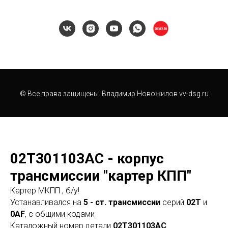
© Все права защищены. Владимир Новожилов vv-dsg.ru
02T301103AC - корпус
трансмиссии "картер КПП"
Картер МКПП , б/у!
Устанавливался на
5 - ст. трансмиссии
серий
02T
и
0AF
, с общими кодами
Каталожный номер детали
02T301103AC