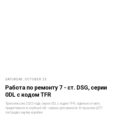
SATURDAY, OCTOBER 23
Работа по ремонту 7 - ст. DSG, серии
0DL с кодом TFR
Трансмиссию 2020 года, серии 0DL с кодом TFR, отдельно от авто,
предоставили в клубный АВ - сервис для ремонта. В прошлом ДТП
пострадал картер коробки