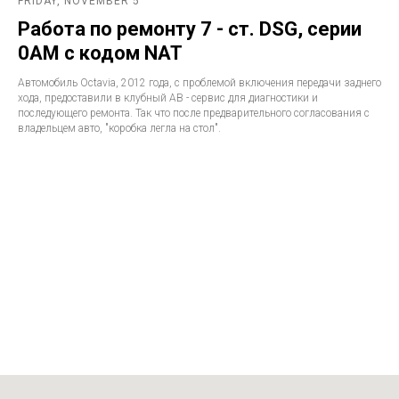
FRIDAY, NOVEMBER 5
Работа по ремонту 7 - ст. DSG, серии
0AM с кодом NAT
Автомобиль Octavia, 2012 года, с проблемой включения передачи заднего
хода, предоставили в клубный АВ - сервис для диагностики и
последующего ремонта. Так что после предварительного согласования с
владельцем авто, "коробка легла на стол".