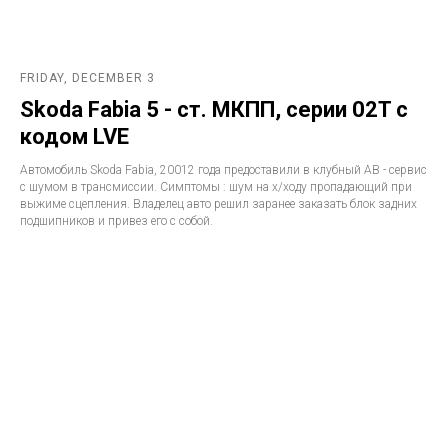
FRIDAY, DECEMBER 3
Skoda Fabia 5 - ст. МКПП, серии 02T с
кодом LVE
Автомобиль Skoda Fabia, 20012 года предоставили в клубный АВ - сервис
с шумом в трансмиссии. Симптомы : шум на х/ходу пропадающий при
выжиме сцепления. Владелец авто решил заранее заказать блок задних
подшипников и привез его с собой.