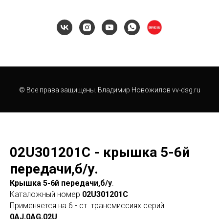
© Все права защищены. Владимир Новожилов vv-dsg.ru
02U301201C - крышка 5-6й
передачи,б/у.
Крышка 5-6й передачи,б/у
.
Каталожный номер
02U301201C
Применяется на 6 - ст. трансмиссиях серий
0AJ,0AG,02U