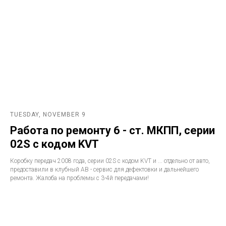
TUESDAY, NOVEMBER 9
Работа по ремонту 6 - ст. МКПП, серии
02S с кодом KVT
Коробку передач 2008 года, серии 02S с кодом KVT и ... отдельно от авто,
предоставили в клубный АВ - сервис для дефектовки и дальнейшего
ремонта. Жалоба на проблемы с 3-4й передачами!