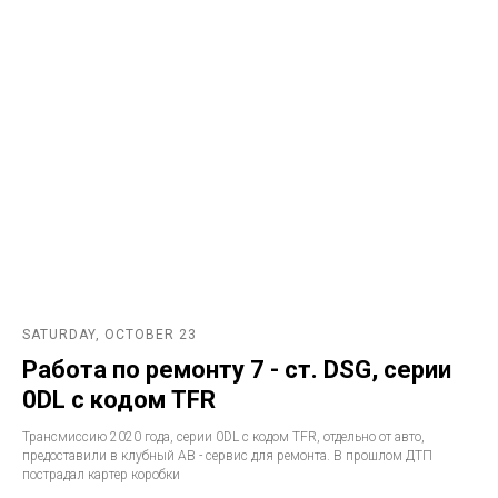
SATURDAY, OCTOBER 23
Работа по ремонту 7 - ст. DSG, серии
0DL с кодом TFR
Трансмиссию 2020 года, серии 0DL с кодом TFR, отдельно от авто,
предоставили в клубный АВ - сервис для ремонта. В прошлом ДТП
пострадал картер коробки