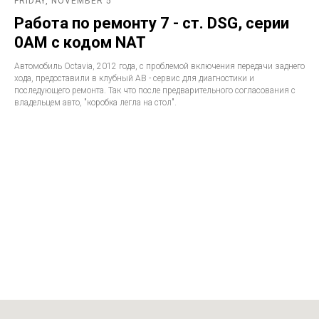
FRIDAY, NOVEMBER 5
Работа по ремонту 7 - ст. DSG, серии
0AM с кодом NAT
Автомобиль Octavia, 2012 года, с проблемой включения передачи заднего
хода, предоставили в клубный АВ - сервис для диагностики и
последующего ремонта. Так что после предварительного согласования с
владельцем авто, "коробка легла на стол".