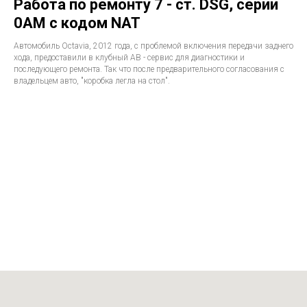
Работа по ремонту 7 - ст. DSG, серии
0AM с кодом NAT
Автомобиль Octavia, 2012 года, с проблемой включения передачи заднего
хода, предоставили в клубный АВ - сервис для диагностики и
последующего ремонта. Так что после предварительного согласования с
владельцем авто, "коробка легла на стол".