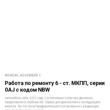
MONDAY, NOVEMBER 1
Работа по ремонту 6 - ст. МКПП, серии
0AJ с кодом NBW
Автомобиль Jetta, 2012 года, с устойчивым гулом при движении,
предоставили в клубный АВ - сервис для диагностики и последующего
ремонта. Так что после предварительного согласования с владельцем