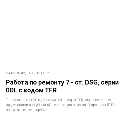
SATURDAY, OCTOBER 23
Работа по ремонту 7 - ст. DSG, серии
0DL с кодом TFR
Трансмиссию 2020 года, серии 0DL с кодом TFR, отдельно от авто,
предоставили в клубный АВ - сервис для ремонта. В прошлом ДТП
пострадал картер коробки