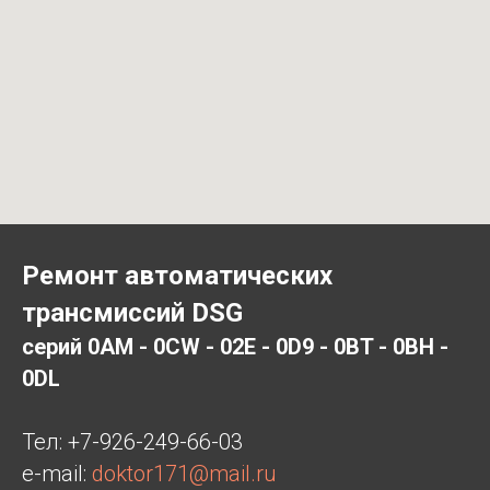
Ремонт автоматических
трансмиссий DSG
серий 0AM - 0CW - 02E - 0D9 - 0BT - 0BH -
0DL
Тел:
+7-926-249-66-03
e-mail:
doktor171@mail.ru