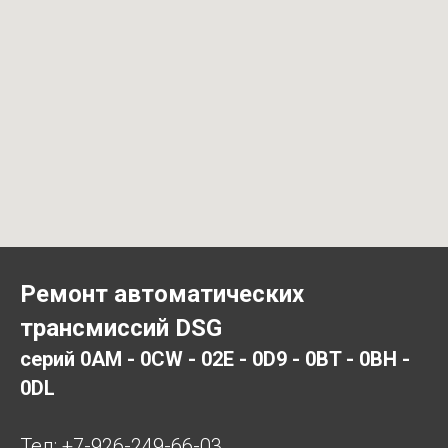
Ремонт автоматических
трансмиссий DSG
серий 0AM - 0CW - 02E - 0D9 - 0BT - 0BH -
0DL
Тел:
+7-926-249-66-03