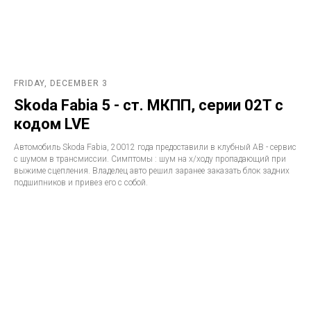
FRIDAY, DECEMBER 3
Skoda Fabia 5 - ст. МКПП, серии 02T с
кодом LVE
Автомобиль Skoda Fabia, 20012 года предоставили в клубный АВ - сервис
с шумом в трансмиссии. Симптомы : шум на х/ходу пропадающий при
выжиме сцепления. Владелец авто решил заранее заказать блок задних
подшипников и привез его с собой.