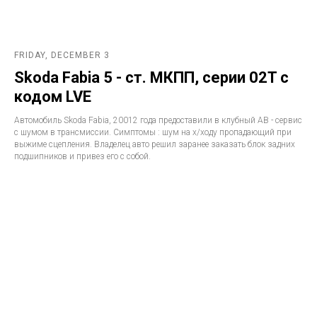
FRIDAY, DECEMBER 3
Skoda Fabia 5 - ст. МКПП, серии 02T с
кодом LVE
Автомобиль Skoda Fabia, 20012 года предоставили в клубный АВ - сервис
с шумом в трансмиссии. Симптомы : шум на х/ходу пропадающий при
выжиме сцепления. Владелец авто решил заранее заказать блок задних
подшипников и привез его с собой.