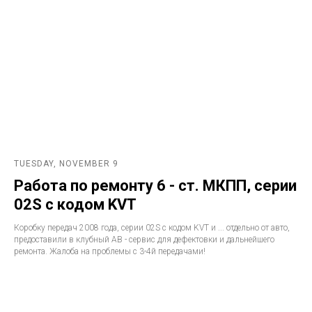
TUESDAY, NOVEMBER 9
Работа по ремонту 6 - ст. МКПП, серии
02S с кодом KVT
Коробку передач 2008 года, серии 02S с кодом KVT и ... отдельно от авто,
предоставили в клубный АВ - сервис для дефектовки и дальнейшего
ремонта. Жалоба на проблемы с 3-4й передачами!