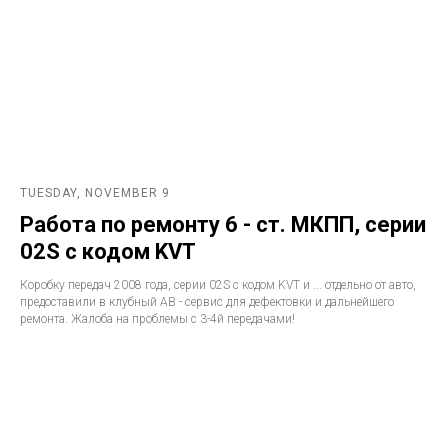
TUESDAY, NOVEMBER 9
Работа по ремонту 6 - ст. МКПП, серии
02S с кодом KVT
Коробку передач 2008 года, серии 02S с кодом KVT и ... отдельно от авто,
предоставили в клубный АВ - сервис для дефектовки и дальнейшего
ремонта. Жалоба на проблемы с 3-4й передачами!