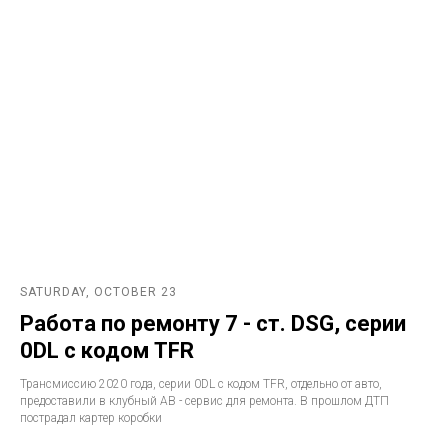
SATURDAY, OCTOBER 23
Работа по ремонту 7 - ст. DSG, серии
0DL с кодом TFR
Трансмиссию 2020 года, серии 0DL с кодом TFR, отдельно от авто,
предоставили в клубный АВ - сервис для ремонта. В прошлом ДТП
пострадал картер коробки