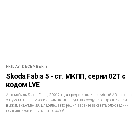
FRIDAY, DECEMBER 3
Skoda Fabia 5 - ст. МКПП, серии 02T с
кодом LVE
Автомобиль Skoda Fabia, 20012 года предоставили в клубный АВ - сервис
с шумом в трансмиссии. Симптомы : шум на х/ходу пропадающий при
выжиме сцепления. Владелец авто решил заранее заказать блок задних
подшипников и привез его с собой.