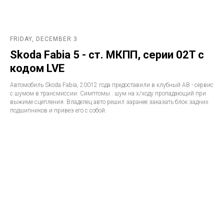
FRIDAY, DECEMBER 3
Skoda Fabia 5 - ст. МКПП, серии 02T с
кодом LVE
Автомобиль Skoda Fabia, 20012 года предоставили в клубный АВ - сервис
с шумом в трансмиссии. Симптомы : шум на х/ходу пропадающий при
выжиме сцепления. Владелец авто решил заранее заказать блок задних
подшипников и привез его с собой.