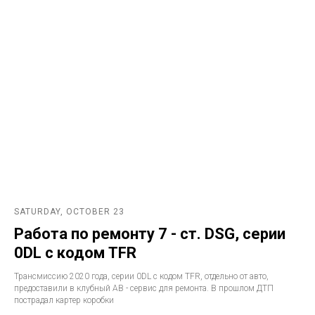
SATURDAY, OCTOBER 23
Работа по ремонту 7 - ст. DSG, серии
0DL с кодом TFR
Трансмиссию 2020 года, серии 0DL с кодом TFR, отдельно от авто,
предоставили в клубный АВ - сервис для ремонта. В прошлом ДТП
пострадал картер коробки