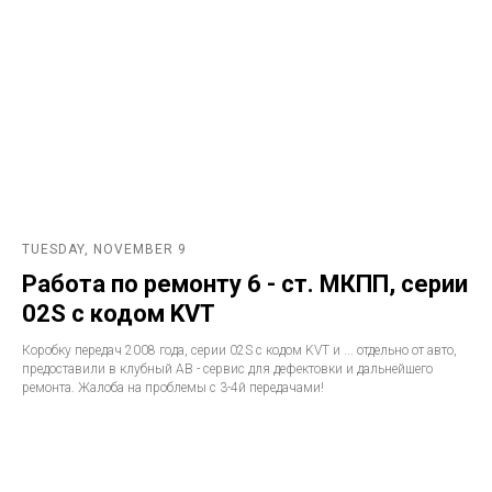
TUESDAY, NOVEMBER 9
Работа по ремонту 6 - ст. МКПП, серии
02S с кодом KVT
Коробку передач 2008 года, серии 02S с кодом KVT и ... отдельно от авто,
предоставили в клубный АВ - сервис для дефектовки и дальнейшего
ремонта. Жалоба на проблемы с 3-4й передачами!