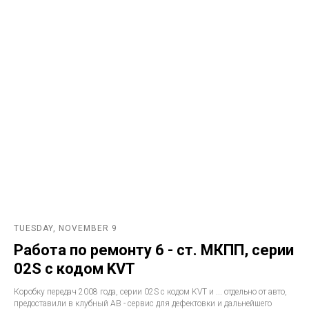
TUESDAY, NOVEMBER 9
Работа по ремонту 6 - ст. МКПП, серии
02S с кодом KVT
Коробку передач 2008 года, серии 02S с кодом KVT и ... отдельно от авто,
предоставили в клубный АВ - сервис для дефектовки и дальнейшего