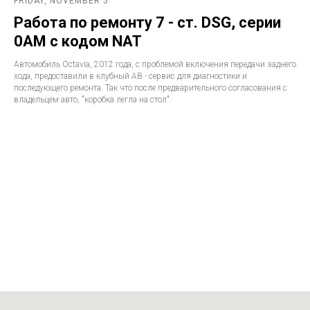
FRIDAY, NOVEMBER 5
Работа по ремонту 7 - ст. DSG, серии
0AM с кодом NAT
Автомобиль Octavia, 2012 года, с проблемой включения передачи заднего
хода, предоставили в клубный АВ - сервис для диагностики и
последующего ремонта. Так что после предварительного согласования с
владельцем авто, "коробка легла на стол".